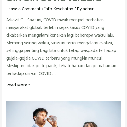
Leave a Comment
/
Info Kesehatan
/ By
admin
Arkavit C – Saat ini, COVID masih menjadi perhatian
masyarakat global, terlebih sejak kasus COVID yang
dikabarkan mengalami kenaikan lagi beberapa waktu lalu.
Memang seiring waktu, virus ini terus mengalami evolusi,
sehingga penting bagi kita untuk tetap waspada terhadap
gejala-gejala COVID terbaru yang mungkin muncul.
Meskipun tidak perlu panik, kehati-hatian dan pemahaman
terhadap ciri-ciri COVID …
Tidak
Read More »
Perlu
Panik
dan
Tetap
Jaga