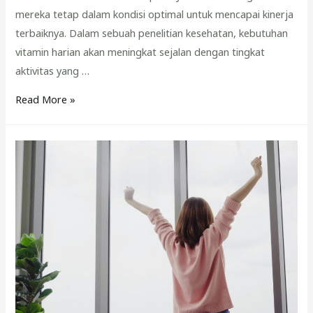
mereka tetap dalam kondisi optimal untuk mencapai kinerja
terbaiknya. Dalam sebuah penelitian kesehatan, kebutuhan
vitamin harian akan meningkat sejalan dengan tingkat
aktivitas yang …
Olahragawan
Read More »
Wajib
Tau!
Ini
Manfaat
Vitamin
untuk
Atlet
dan
Olahragawan