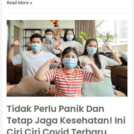
Temukan
Read More »
Fakta
Ilmiahnya!
Ini
Beberapa
Manfaat
Puasa
Bagi
Kesehatan
Tidak Perlu Panik Dan
Tetap Jaga Kesehatan! Ini
Ciri Ciri Covid Terbaru