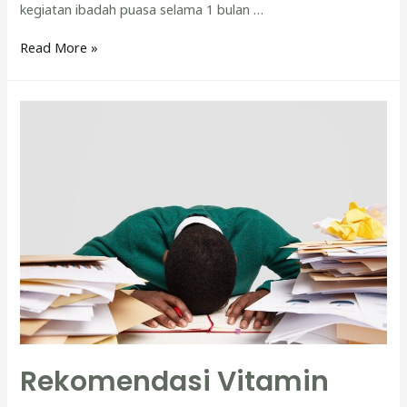
kegiatan ibadah puasa selama 1 bulan …
5
Read More »
Tips
Sehat
ini
Bantu
Puasamu
Tetap
Fit
dan
Bugar
Rekomendasi Vitamin