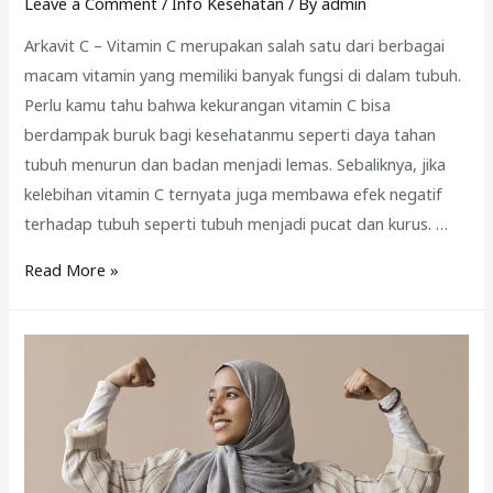
Leave a Comment
/
Info Kesehatan
/ By
admin
Arkavit C – Vitamin C merupakan salah satu dari berbagai
macam vitamin yang memiliki banyak fungsi di dalam tubuh.
Perlu kamu tahu bahwa kekurangan vitamin C bisa
berdampak buruk bagi kesehatanmu seperti daya tahan
tubuh menurun dan badan menjadi lemas. Sebaliknya, jika
kelebihan vitamin C ternyata juga membawa efek negatif
terhadap tubuh seperti tubuh menjadi pucat dan kurus. …
Penuhi
Read More »
Kadar
Vitamin
C
dalam
Tubuh
dengan
Konsumsi