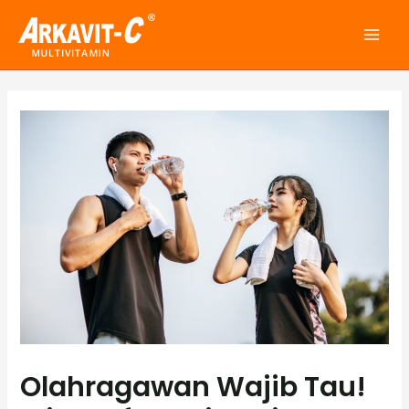
Skip
to
Mai
content
Men
Olahragawan Wajib Tau!